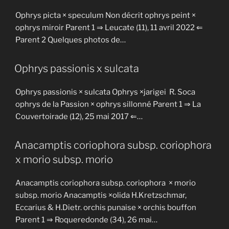
Ophrys picta × speculum Non décrit ophrys peint ×
ophrys miroir Parent 1 ⇒ Leucate (11), 11 avril 2022 ⇐
Parent 2 Quelques photos de…
Ophrys passionis x sulcata
Ophrys passionis × sulcata Ophrys ×jarigei R. Soca
ophrys de la Passion × ophrys sillonné Parent 1 ⇒ La
Couvertoirade (12), 25 mai 2017 ⇐…
Anacamptis coriophora subsp. coriophora
x morio subsp. morio
Anacamptis coriophora subsp. coriophora × morio
subsp. morio Anacamptis ×olida H.Kretzschmar,
Eccarius & H.Dietr. orchis punaise × orchis bouffon
Parent 1 ⇒ Roqueredonde (34), 26 mai…