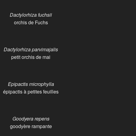
Dactylorhiza fuchsii
orchis de Fuchs
Dactylorhiza parvimajalis
petit orchis de mai
Epipactis microphylla
épipactis à petites feuilles
Goodyera repens
goodyère rampante