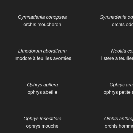
Gymnadenia conopsea
Gymnadenia odo
orchis moucheron
orchis od
Limodorum abordtivum
Neottia co
limodore à feuilles avortées
listère à feuill
Ophrys apifera
Ophrys ara
ophrys abeille
ophrys petite
Ophrys insectifera
Orchis anthr
ophrys mouche
orchis homm