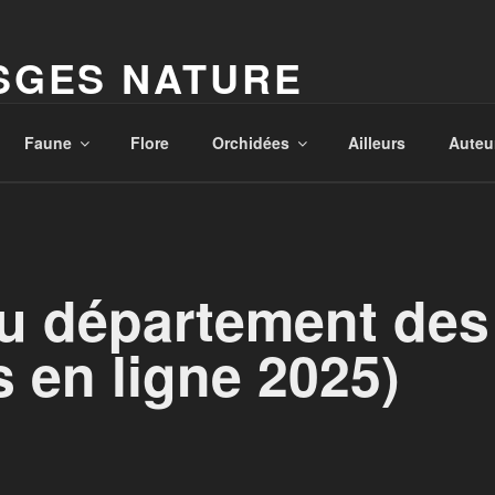
SGES NATURE
'Hervé Parmentelat
Faune
Flore
Orchidées
Ailleurs
Auteu
du département de
s en ligne 2025)