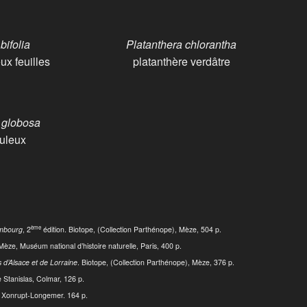
bifolia
Platanthera chlorantha
ux feuilles
platanthère verdâtre
 globosa
buleux
ème
embourg
, 2
édition. Biotope, (Collection Parthénope), Mèze, 504 p.
Mèze, Muséum national d’histoire naturelle, Paris, 400 p.
 d’Alsace et de Lorraine
. Biotope, (Collection Parthénope), Mèze, 376 p.
e Stanislas, Colmar, 126 p.
, Xonrupt-Longemer. 164 p.