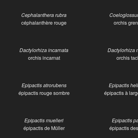
Cephalanthera rubra
Coeloglossum
céphalanthère rouge
orchis gren
Dactylorhiza incarnata
Dactylorhiza 
orchis incarnat
orchis ta
Epipactis atrorubens
Epipactis hel
épipactis rouge sombre
épipactis à larg
Epipactis muelleri
Epipactis pa
épipactis de Müller
épipactis de