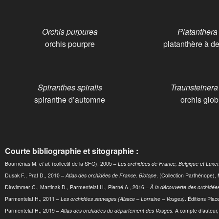
Orchis purpurea
Platanthera 
orchis pourpre
platanthère à de
Spiranthes spiralis
Traunsteinera
spiranthe d’automne
orchis glo
Courte bibliographie et sitographie :
Bournérias M.
et al.
(collectif de la SFO), 2005 –
Les orchidées de France, Belgique et Lux
Dusak F., Prat D., 2010 –
Atlas des orchidées de France. Biotope
, (Collection Parthénope), 
Dirwimmer C., Martinak D., Parmentelat H., Pierné A., 2016 –
À la découverte des orchidées
Parmentelat H., 2011 –
Les orchidées sauvages (Alsace – Lorraine – Vosges)
. Éditions Plac
Parmentelat H., 2019 –
Atlas des orchidées du département des Vosges
. A compte d’auteur