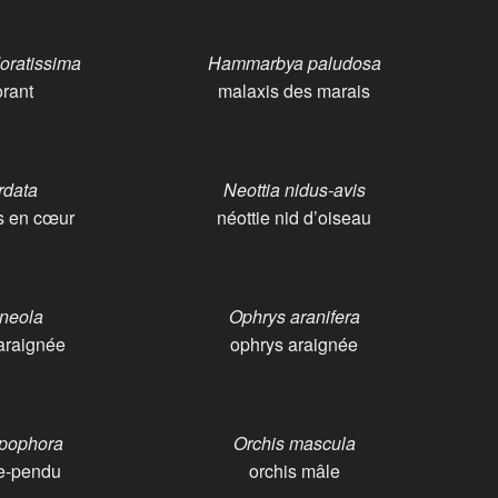
ratissima
Hammarbya paludosa
orant
malaxis des marais
rdata
Neottia nidus-avis
es en cœur
néottie nid d’oiseau
neola
Ophrys aranifera
 araignée
ophrys araignée
opophora
Orchis mascula
e-pendu
orchis mâle