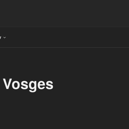
r
s Vosges