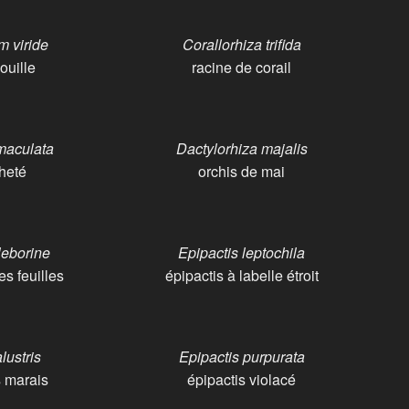
 viride
Corallorhiza trifida
ouille
racine de corail
maculata
Dactylorhiza majalis
cheté
orchis de mai
leborine
Epipactis leptochila
es feuilles
épipactis à labelle étroit
lustris
Epipactis purpurata
s marais
épipactis violacé