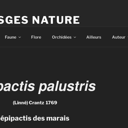
SGES NATURE
d'Hervé Parmentelat
Faune
Flore
Orchidées
Ailleurs
Auteur
actis palustris
(Linné) Crantz
1769
épipactis des marais