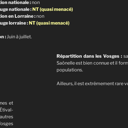
ion nationale :
non
ouge nationale :
NT (quasi menacé)
ion en Lorraine :
non
uge lorraine :
NT
(quasi menacé)
n :
Juin à juillet.
Répartition dans les Vosges :
sa
Saônelle est bien connue et il form
populations.
Ailleurs, il est extrêmement rare v
nes et
ival-
autres
Vosges