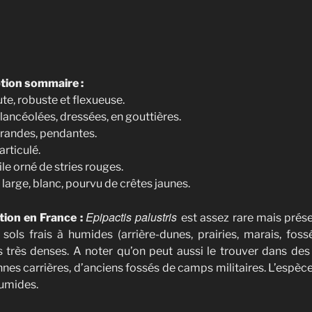
tion sommaire :
te, robuste et flexueuse.
 lancéolées, dressées, en gouttières.
grandes, pendantes.
articulé.
e orné de stries rouges.
 large, blanc, pourvu de crêtes jaunes.
Epipactis palustris
tion en France :
est assez rare mais prés
 sols frais à humides (arrière-dunes, prairies, marais, fo
s très denses. A noter qu’on peut aussi le trouver dans d
nnes carrières, d’anciens fossés de camps militaires. L’espè
umides.