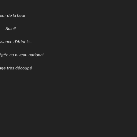
ur de la fleur
Soleil
ssance d’Adonis…
égée au niveau national
lage très découpé