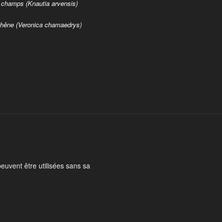
champs (Knautia arvensis)
-chêne (Veronica chamaedrys)
peuvent être utilisées sans sa