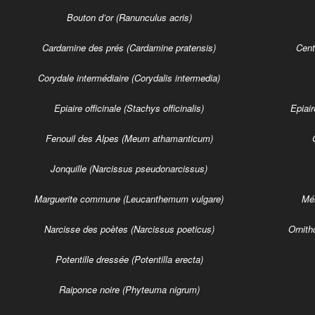
Bouton d’or (Ranunculus acris)
Cardamine des prés (Cardamine pratensis)
Cent
Corydale intermédiaire (Corydalis intermedia)
Epiaire officinale (Stachys officinalis)
Epiair
Fenouil des Alpes (Meum athamanticum)
Jonquille (Narcissus pseudonarcissus)
Marguerite commune (Leucanthemum vulgare)
Mé
Narcisse des poètes (Narcissus poeticus)
Ornith
Potentille dressée (Potentilla erecta)
Raiponce noire (Phyteuma nigrum)