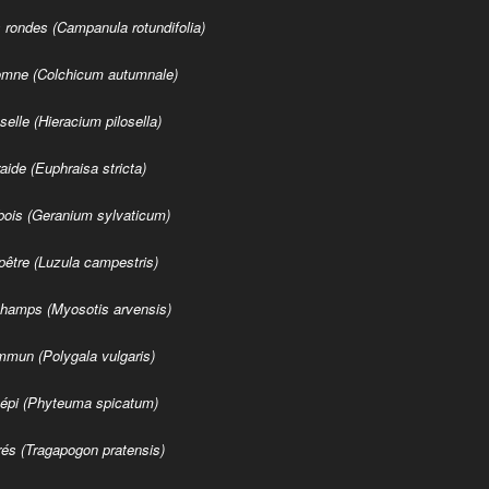
 rondes (Campanula rotundifolia)
omne (Colchicum autumnale)
selle (Hieracium pilosella)
aide (Euphraisa stricta)
ois (Geranium sylvaticum)
être (Luzula campestris)
hamps (Myosotis arvensis)
mmun (Polygala vulgaris)
épi (Phyteuma spicatum)
rés (Tragapogon pratensis)