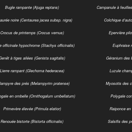
Bugle rampante (Ajuga reptans)
Campanule à feuilles
aurée noire (Centaurea jacea subsp. nigra)
Colchique d’aut
Crocus de printemps (Crocus vernus)
Epervière pilo
e officinale hypochrome (Stachys officinalis)
Euphraise r
Genêt à tiges ailées (Genista sagitalis)
Géranium des b
Lierre rampant (Glechoma hederacea)
Luzule champ
lampyre des prés (Melampyrim pratense)
Myosotis des c
ogale en ombelle (Ornithogalum umbellatum)
Polygale co
Primevère élevée (Primula elatior)
Raiponce en 
Renouée bistorte (Bistorta officinalis)
Salsifis des p