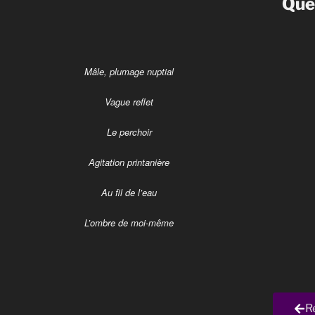
Quel
Mâle, plumage nuptial
Vague reflet
Le perchoir
Agitation printanière
Au fil de l’eau
L’ombre de moi-même
R