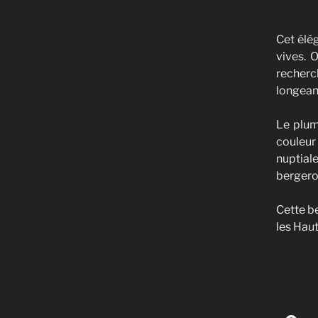
Cet élé
vives. 
recherch
longeant
Le plum
couleur
nuptial
bergero
Cette b
les Hau