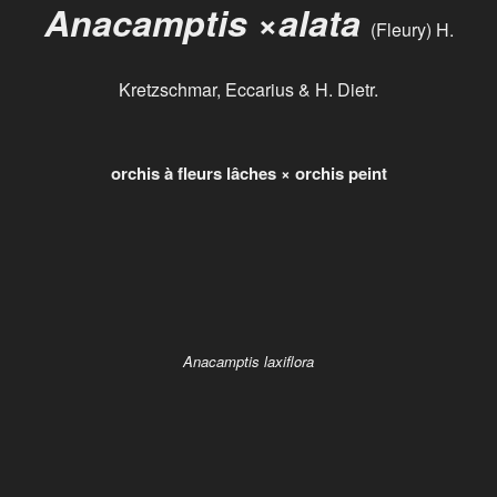
Anacamptis
×
alata
(Fleury) H.
Kretzschmar, Eccarius & H. Dietr.
orchis à fleurs lâches × orchis peint
Anacamptis laxiflora