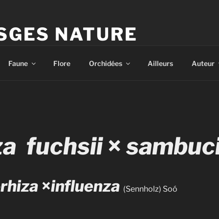
SGES NATURE
d'Hervé Parmentelat
Faune
Flore
Orchidées
Ailleurs
Auteur
za fuchsii
×
sambuc
rhiza
×
influenza
(Sennholz) Soó