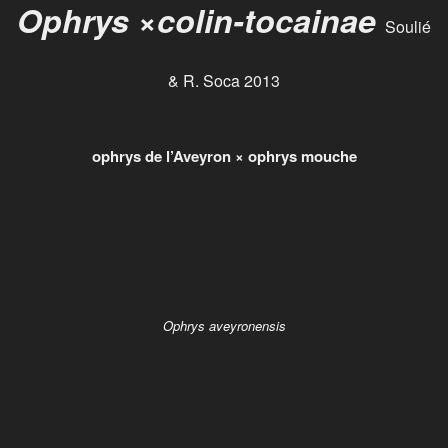
Ophrys
×
colin-tocainae
Soulié
& R. Soca 2013
ophrys de l’Aveyron × ophrys mouche
Ophrys aveyronensis